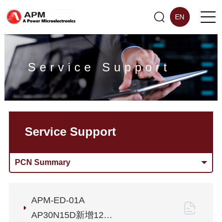
EN
Service Support
Service Support
PCN Summary
APM-ED-01A
AP30N15D新增12寸