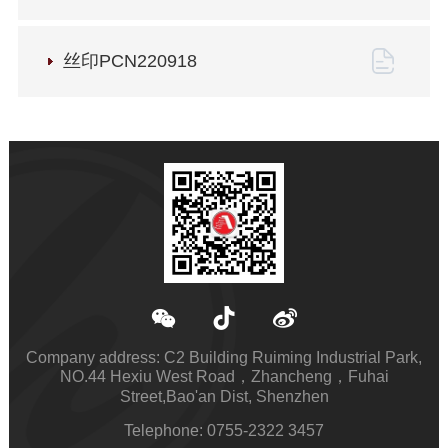
丝印PCN220918
Company address: C2 Building Ruiming Industrial Park,
NO.44 Hexiu West Road，Zhancheng，Fuhai
Street,Bao'an Dist, Shenzhen
Telephone: 0755-2322 3457